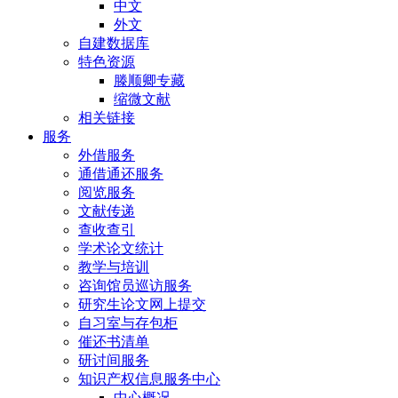
中文
外文
自建数据库
特色资源
滕顺卿专藏
缩微文献
相关链接
服务
外借服务
通借通还服务
阅览服务
文献传递
查收查引
学术论文统计
教学与培训
咨询馆员巡访服务
研究生论文网上提交
自习室与存包柜
催还书清单
研讨间服务
知识产权信息服务中心
中心概况