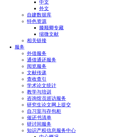
中文
外文
自建数据库
特色资源
滕顺卿专藏
缩微文献
相关链接
服务
外借服务
通借通还服务
阅览服务
文献传递
查收查引
学术论文统计
教学与培训
咨询馆员巡访服务
研究生论文网上提交
自习室与存包柜
催还书清单
研讨间服务
知识产权信息服务中心
中心概况