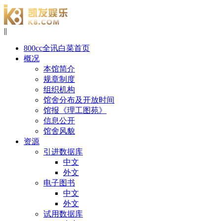
|
|
800cc全讯白菜首页
概况
本馆简介
规章制度
组织机构
馆舍分布及开放时间
馆报《理工图苑》
信息公开
馆舍风貌
资源
引进数据库
中文
外文
电子图书
中文
外文
试用数据库