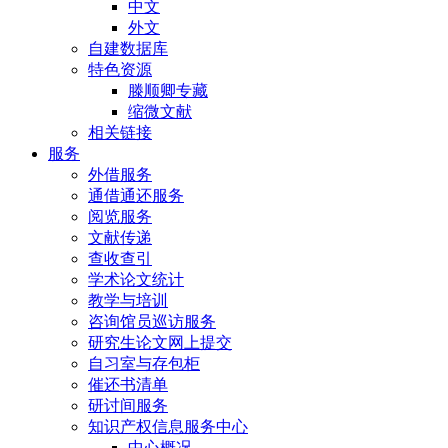
中文
外文
自建数据库
特色资源
滕顺卿专藏
缩微文献
相关链接
服务
外借服务
通借通还服务
阅览服务
文献传递
查收查引
学术论文统计
教学与培训
咨询馆员巡访服务
研究生论文网上提交
自习室与存包柜
催还书清单
研讨间服务
知识产权信息服务中心
中心概况