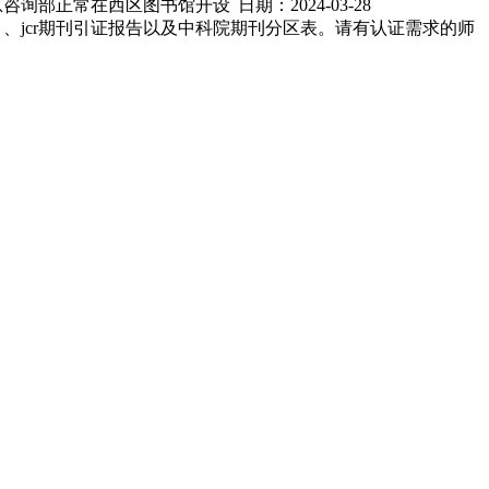
馆信息咨询部正常在西区图书馆开设
日期：2024-03-28
索引、jcr期刊引证报告以及中科院期刊分区表。请有认证需求的师