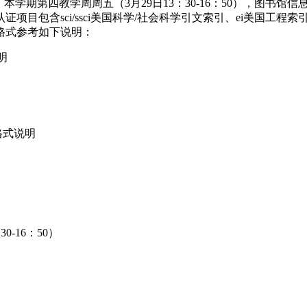
本学期第四教学周周五（3月29日13：30-16：50），图书
目包含sci/ssci美国科学/社会科学引文索引、ei美国工程
格式参考如下说明：
明
格式说明
0-16：50）