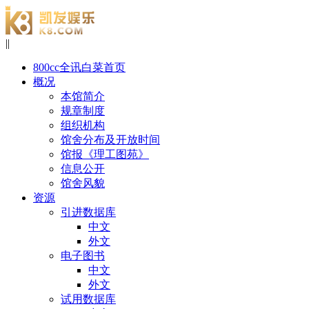
|
|
800cc全讯白菜首页
概况
本馆简介
规章制度
组织机构
馆舍分布及开放时间
馆报《理工图苑》
信息公开
馆舍风貌
资源
引进数据库
中文
外文
电子图书
中文
外文
试用数据库