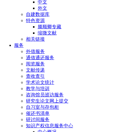
中文
外文
自建数据库
特色资源
滕顺卿专藏
缩微文献
相关链接
服务
外借服务
通借通还服务
阅览服务
文献传递
查收查引
学术论文统计
教学与培训
咨询馆员巡访服务
研究生论文网上提交
自习室与存包柜
催还书清单
研讨间服务
知识产权信息服务中心
中心概况