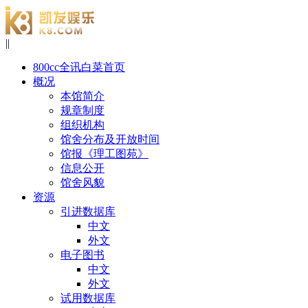
|
|
800cc全讯白菜首页
概况
本馆简介
规章制度
组织机构
馆舍分布及开放时间
馆报《理工图苑》
信息公开
馆舍风貌
资源
引进数据库
中文
外文
电子图书
中文
外文
试用数据库