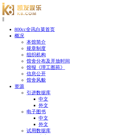
|
|
800cc全讯白菜首页
概况
本馆简介
规章制度
组织机构
馆舍分布及开放时间
馆报《理工图苑》
信息公开
馆舍风貌
资源
引进数据库
中文
外文
电子图书
中文
外文
试用数据库