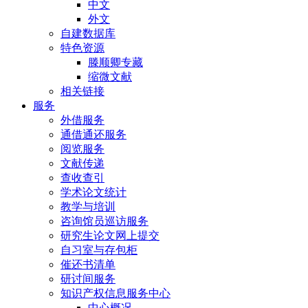
中文
外文
自建数据库
特色资源
滕顺卿专藏
缩微文献
相关链接
服务
外借服务
通借通还服务
阅览服务
文献传递
查收查引
学术论文统计
教学与培训
咨询馆员巡访服务
研究生论文网上提交
自习室与存包柜
催还书清单
研讨间服务
知识产权信息服务中心
中心概况