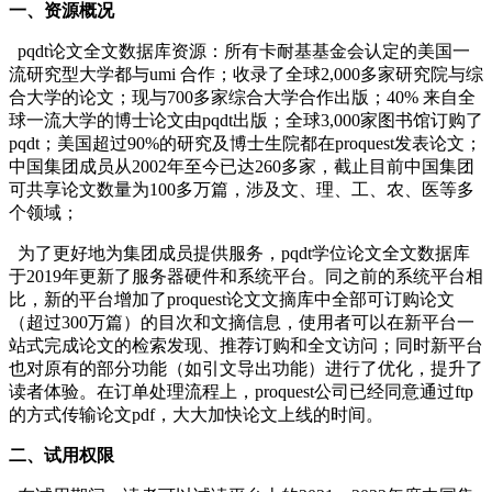
一、资源概况
pqdt论文全文数据库资源：所有卡耐基基金会认定的美国一
流研究型大学都与umi 合作；收录了全球2,000多家研究院与综
合大学的论文；现与700多家综合大学合作出版；40% 来自全
球一流大学的博士论文由pqdt出版；全球3,000家图书馆订购了
pqdt；美国超过90%的研究及博士生院都在proquest发表论文；
中国集团成员从2002年至今已达260多家，截止目前中国集团
可共享论文数量为100多万篇，涉及文、理、工、农、医等多
个领域；
为了更好地为集团成员提供服务，pqdt学位论文全文数据库
于2019年更新了服务器硬件和系统平台。同之前的系统平台相
比，新的平台增加了proquest论文文摘库中全部可订购论文
（超过300万篇）的目次和文摘信息，使用者可以在新平台一
站式完成论文的检索发现、推荐订购和全文访问；同时新平台
也对原有的部分功能（如引文导出功能）进行了优化，提升了
读者体验。在订单处理流程上，proquest公司已经同意通过ftp
的方式传输论文pdf，大大加快论文上线的时间。
二、试用权限