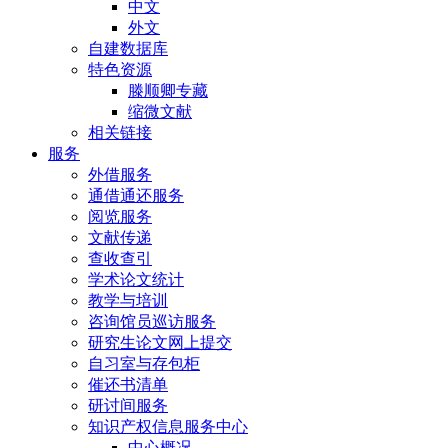
中文
外文
自建数据库
特色资源
滕顺卿专藏
缩微文献
相关链接
服务
外借服务
通借通还服务
阅览服务
文献传递
查收查引
学术论文统计
教学与培训
咨询馆员巡访服务
研究生论文网上提交
自习室与存包柜
催还书清单
研讨间服务
知识产权信息服务中心
中心概况