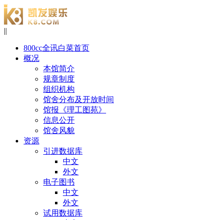
|
|
800cc全讯白菜首页
概况
本馆简介
规章制度
组织机构
馆舍分布及开放时间
馆报《理工图苑》
信息公开
馆舍风貌
资源
引进数据库
中文
外文
电子图书
中文
外文
试用数据库