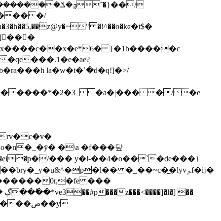
�x����c��x�e*6� }�1b�����c
qe���.1�e�ae?ֽ
ra���h la�w�t�ՙ�d�q!]�>/
fd��ei�ֺp�/��� y�l-��4�o��`�de���}