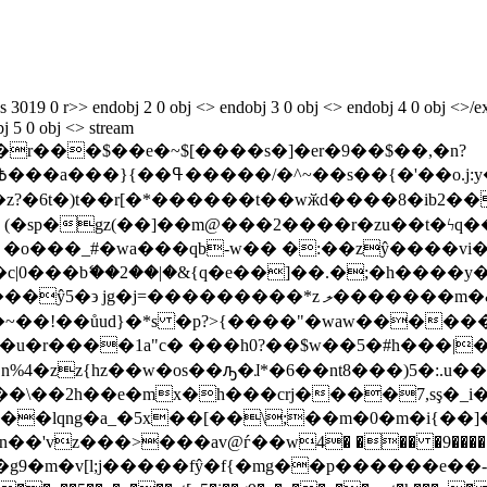
19 0 r>> endobj 2 0 obj <> endobj 3 0 obj <> endobj 4 0 obj <>/ext
bj 5 0 obj <> stream
r���$��e�~$[����s�]�er�9��$��,�n?
�6t�)t��r[�*������t��wӂd����8�ib2��
 (�sp�gz(��]��m@���2����r�zu��t�ϟq�
c|0���bޭ��2��|�&{q�e��]��.�;�h����y
ǭ�~��!��ůud}�*s ׂ�p?>{����"�waw����
 n%4�zz{hz��w�os��ԡ�ɺ*�6��nt8���)5�:.u��
���\��2h��e�mx�h���crj����7,sş�_i
lqng�a_�5x��[��\;��m�0�m�i{��]���ީӏ