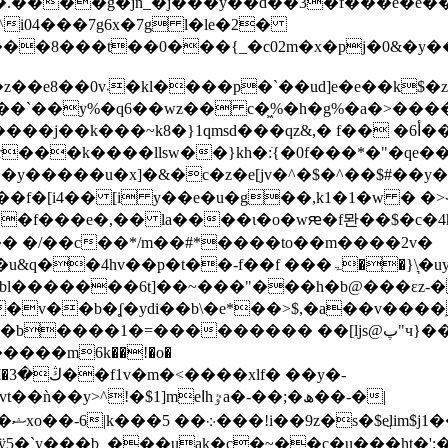
i04���7g6x�7g l�le�2�
��0���{_�c02m�x�pj�0&�y��a����0�l��
�`��y%�q6��wz�� c�͖%�h�g%�a�>����4
���~k8�}1qmsd���qz&,� f�� �6أ���uvӽ�*���p/
$r���k����llsw��}kh�:ֺ{�0f���*�"�qe�
�f�[i4�� [i y��e�u�g��,k1�1�w � �>
�f���e�,�� la����ɩ�o�wԙ�f뫈��$�c�
f ���ۃ��}\͉�uyy�ĭ�,f�٪\��k�$���7�w&��|y
f�bl�������6t]��~���"���h�b@���εz-�
v��b�ʆ�ydi��b\�e*��>$,�a��v����ֽ
������ ��[ljs@پ"ч}�����2y{\�w�w}�cd���,�*���>
���m6k��!�o�
�-
$1]meߊhٷa�-��;�ھ��-�|
�ﾰ
�ÿ5�`y���b_���uak�c�~��c�u���ht�':� 