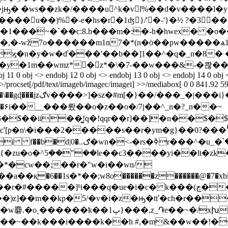
j����u��)%�-e�hs�r�1ʤ}/'�-'}�½ ?�3�
ϗ�n�y�w�ď���'��b��]1��^�q�_n�8� 
bj 11 0 obj <> endobj 12 0 obj <> endobj 13 0 obj <> endobj 14 0 obj 
>/procset[/pdf/text/imageb/imagec/imagei] >>/mediabox[ 0 0 841.92 595
��ɛ�դ���a����}��?
$�$��ii��͚!q�!qqr��r]��]�n��
����s��r�ym�g}��߾���?0m �f�nr!��� �)�g =�f
��y�i�����6 �ry�@�������8k��^
�o�^5ܹ��"��le��c3����yi��lt�zk�j��
r�*�cw��;��r�"w�i��wn/
қ�6��1s�*��;w8о������z������@�7�xbkx
ue�i�c� k���(ڃ��^����:��ru�}!b�j��:��)k�aiա�g��"��
���)z]��m��kp�5/�v�i�z�ԣ�tť�ch�r��
پ}���,z_֏e��~�/xխ#k�-�z%�
���i����k��h #,�m&��w��!�ؐ���c9�jo�ܥ�