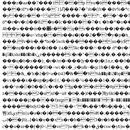
���z�aa��7���} ��p vu�k���t��#ە-�j��pv �}a�����v�|�o�����.&ܯ�ݎ���������8˜�
���/d*v�#��:�`}ڋԮ���7�"sb�(|!r� �dv%�*c�y��`�\s��рy���k�3�^�[e�u$v�:��y�l�v��� �/
�y��[e��= q "����<�*:_��^��5���ؙ�� �t]?���l4٥:im`�z��sh
d*�e�v�:ů��82 �u�[c��f���7�x �b�*�o��"�r�l_�j��ۈグfž��}���!�
4ħ��w���m��͹e��q�v���bn��)��s��
��u<\ebg� �r��a�j��2�ٚ�!�y�p�
���,fv�le�,�*bo�5wrk�������uu�y$ �0
��eą���x�͘�d�� ÿѧ�5kc���/
<��� d*�e�>�˭
�q5�kxke��d�b�xڕe�����c�r�"��x��,�.��h���/��θ��� ���ȗ���xf�g�:�} �%������*�2�3_ �a�|��� �/�e
���q�b�x��)_�r�/ro�/���]y���j�|1n,e,�
�=��ȷ����93�~wc�x�_e�u&~�qc1h�/[��q_
� �&_�'k�2�9=a�օ43�&��'h %k��p�\2�bp��v��(���k¤���ػs�lc�t
�vx���x��ǌt�p�t1{,'��ek�^o����1�,�\�n�tk��1��w���
a��^m��ٓ0��c�r��`jg��5�z�#p���ڿ�mt��s��w1p��70&�� y�l��kn�_�0�,-[�o�n�_�ȳ� �\a 
z���oq�2�u uf�~u# �0�,�)f���淘y6kl���u�i�
��#���jݿ����f)nqp� �x���8��8�`�<��}����o7o61��l"���ё=90�,e��>�n�0�<מ�v���bry�_y�u&^�p�l�� �_��~c�̲�lyv۪ۃf�ĳ�
�����bdyʘ��`5 ��<٬ �ь��٦�h�j��ݻˁ�@b�x�t��b����u���eb�똵��#]6bv�k�������0r,�fe ���
쀈)diيyu{ь�a�r�)�������4ͫ1�,����|��������5a�r��\ům��$�@`���i�ŋlx_ڳ ��14���ؕ�*ve3��#p���z���<����]�l�] ��
ٮl��j0z,-[�k�n��x s�r�b��̮3�r�b�����] 报\ům.�] &��{������z2ݻ�?i��b�bw�î�i����ص��у
ƈ��u�ze��[�j0<,�ve 7jw�k�v�ڨ�csw�yb)w�k�khw�k��]�|