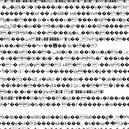
�*[ֈ�m����-[e�w���z-�`���e�lrj��4�j
ķl,�8ÿ6�a1��v�l��)q�y_��8x�j���
����_�{zc�l}�v�:슚
�ˍ:-cj�o�i<ߌ>���ϗz��,���!��?
c��� e���0h�!�t�`.��*��v%�l``���h��
h
z��ƨ2[_e�u&1-�1�l�dm� ���*'�;ah�m6��
�(��b���&�u£k���2˔],c-.���9"�{��
f� x�"���nb��kx�!
y�4h��|*�ۚ���l3�fy��f�q1��r�ֹ��x�8��e
�b�*��ɩi�ly�lr�ȉ�� ��f �����w�m����j%
$ks�4h��|6�w681�n0��6[�p��\0a0���ք�_^
 ����p�ct�h����k8�k���_ �h��ա�/�,h�