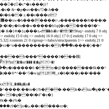
�-�z� &~�p�uv��z/'�-h��
�:�i�y�6u��w�����b1qȡ�u�����8�'~
[�z� &�7a*&�m�-���j��n������ߴt>�c�y�1m��wmz*�z*�\�7-��w���&-�콶��|� &�}#t�{ц���xތr��do�x=��#uq
> endobj 7 0 obj
<> endobj 15 0 obj <> endobj 16 0 obj [ 17 0 r] endobj 17 0 obj <>
.32] /contents 21 0 r/group<>/tabs/s/structparents 1>> endobj 21 0
$�$����b���*����3���䕝|
®*^��^5�w)g [2뢕_x�b�f��y��\���
(_�t��g�ju�
�v 0�g� ��i�d"�z�}
�c����ez�;