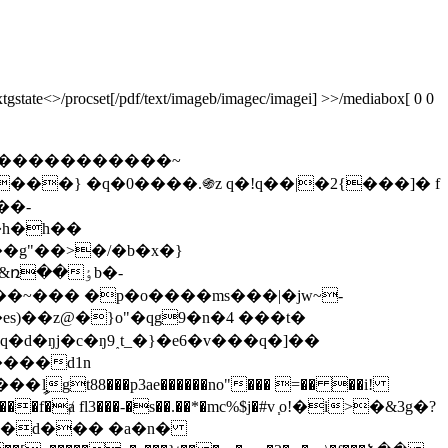
gstate<>/procset[/pdf/text/imageb/imagec/imagei] >>/mediabox[ 0 0
���} �q�0����.֍z q�!q��|�2{���]� f
��-
��g"��>�/�b�x�}
���~��� �p�o����ms���|�jw~-
q�d�ŋj�c�ŋ9˰t_�}�e6�v���q�]��
����d1n
gt88���p3ae������no"��� =�� ��i!