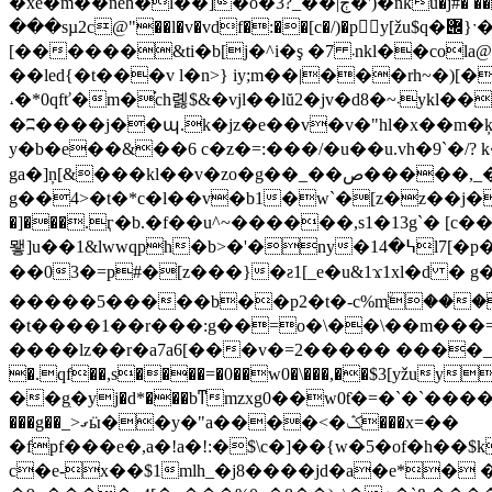
�xe�m��neh�l��]�o�3?_��|ڄ�')�nku�j#� ����v��5��n�n���ut[o5�i��g9�n�v��n��mvt�h���v� ��[o�����y�e���}t�� �xe�m,z�3� z�oy\�f���ձ��
���sµ2c@"��l�v�vdf�:��[c�/)�py[žu$q�݌}ˑ� �ں�@k�'3� d����z�=��`�.���y��s�3v $nyrp�]�ܼuw�:��-':�8�b�`�)}
[������&ti�b[j�^i�ş �7 ܁nkl��cola@�����*��zd �� y�bå8� vn6���vv#��� ����.��&��^��\n�;�gh�)^�/x��_i|�v
��led{�t���v l�n>} iy;m��|���rh~�)[
˔�*0qfť�m�֬ch롏$&�vjl��lŭ2�jv�d8�~܁ykl��uqݯ2@ٓ�u�ze�͊�^$�ul�u�@\��1��6[����n�w�z��ock�6!
�ʭ����j��պ.k�jz�e��v�v�"hl�x��m�
y�b�e��&��6 c�z�=:���/�u��u.vh�9`�/? k�}���ثv ��\e��\����o<'�װj��_?wg�0��2��p�z���0��w0�
ga�]ņ[&���kl��v�zo�g��_��ص�����,_�k��a�b��*v=��޾��`kc�֮��?
g��4>�t�*c�l��v�b1�w`�[z�z��j���u�ze��i�� ٮbå�y�.]dc��v�zo�g�a
�]���.ӷ�b.�f��u^~������,s1�13g`� [
뫻]u��1&lwwqph�b>�'�ny�߆�14l7[�p��~�,v,x�p��1 z4| � cę�.>��zx1����cv$�m:e�']1.f���;�
��03�=p#�[z���}�ƨ1[_e�u&1ϫ1xl�d � g�ׯi�5f�-1ٱ�n���~r��r���uy��ѣ�g�'�?����c�,n�ah���c�gx��,s��1s��ۻ
�����5�����b��p2�t�-c%mۨ���m��
�t����1��r���:g��=o�\��\��m���=�
����lz��r�a7a6[���v�=2����� ����_0�y�,�v�^��שws�i
�.qf��,s����=�0��w0�\���,��$3[yžu
��gׅ�yj�d*���bͳmzxg0��w0ƭ�=�`�`���
���g��_>ގӹ��y�"a����<�ݣ���x=��
�fpf���e�,a�!a�!:�$\c�]��{w�5�of�h��
c�e-x��$1mlh_�j8����jd�a�e*�