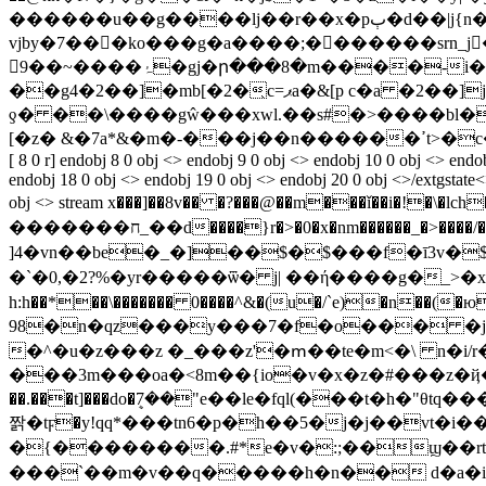
������u��g����lj��r��x�pٻ�d��|j{n�jԣ� �ws��zk�/����u^k�vl%��d�v����l�y���zٰ�c*�x���j}?
vjby�7���ko���g�a����;�������s
rn_
9��~����ۂ�gj�ր���8�m����-i��1���~�`��c:8.h���m�:�-h�hwex� �o��i�tk�� z.��e���u9?
��g4�2��]�mb[�2�̖c=ޕa�&[p c�a �2��]j�,�-wž7o������m1n7�*(n�ö��pw�����ѧ1޽��xw�h���f����i>ޕ�������#i���|�
ƍ� ��\����gŵ���xwl
.��s#�>����bl
�
[ 8 0 r] endobj 8 0 obj <> endobj 9 0 obj <> endobj 10 0 obj <> endo
endobj 18 0 obj <> endobj 19 0 obj <> endobj 20 0 obj <>/extgstate<
obj <> stream x���]��8v�� �?���@��m���ǐ��i�!�\�lch�\��gɖ���jzګv����>]�sz�#m[�}��/���_�|���i}�vz�^n�������
�������ח_��d����}r�>�0�x�nm������_�>����/��۶i��__���뢌��o�z��o�/7j��^_n�?_n��~
]4�vn��be�_�]��$�$���f�ī3v�
�`�0,�2?%�yr�����ѿ� j| ��ή����g�_>�xc'[p�n\�i���2�
h:h��*��\������� 0����^&�(u�/`e)�n��(�юi f��b�d|0�..ګ�wn�<-�rs�ߢr���^�u_�՝
98�n�qz���y���7�f�o��� �j{�zu
�^�u�z���z �_���z'�ՠ��te�m<�\ n�i/
���3m���oa�<8m��{io�v�x�z�#���z�ҋ��a��
��.���t]���do�ܷ7��"e��le�fql(���t�h�"θtq����r�#�����]ʱi���q�
짥�tϝ�y!qq*���tn6�p�h��5�j�j��vt�i
�{��������.#*e�v�:;��ϣ��rt�w麏 .� o˛������ҟ��1
���`��m�v��q�����h�n�� d�a�i��~��k