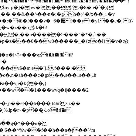
y��:�4ɓ�f���v�=6�՘f��y\�y1��e�j|fť/
����;��u�����>���"�*�,`l��
f�
a��v;\�k{��,}
.���w��1���wvq�i|����2
���{p��ef��b��� t4ƚmziz��
,lp�r~�p ��٪̯,o]�r[�a
(�#%��g�*���u�
�|6��^%w��f��h��n�j��}\m