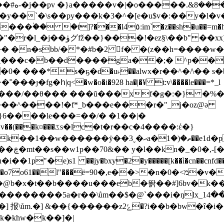
}��/
�u��=m�h�3�h��5,��z@y�~" �!^��o�kͼ�t$�
ez§\��b" ��xx]�ْ��
 �n�sbb/�*�#b�2 f� �(z��h=����w
h_���c�b��d����ga��;� ^p���
� ���*s�ҕ�d�u˫��alwx�r��^�/\�� s�b�
���ȷ�fg�հ|q<�w�o�i�928 ha�|�¥ t:v\����le���=*_l
�0���^����!�f*_b���e���r�"_j�oz@ǝ
�}6����le���=��/� �1��|�
�r��c�4����:έ�}
���ÿ��3ˬ�ޙa�ތ�(�1��e1d�prv�c�v�
�f���닾
�1p"�e)s1 ��jy�bxy�2�y�����[k��ì�cn��cn