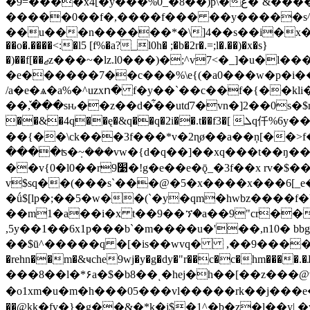
�9=����x4[�y���%0_�8��)p\�ع�`&����.����g�jn_�j���y��d��3�f���e�e���"e8�!:��f|kpq(|�m��1�vv1p������
�����0��f�,����f��� ��y�����s^
��u���n������*�\]4��s��i�x���8���t
��o�.����<:�l5 [f%�a?_l0h� ;�b�2r�.=;l�.��)�x�s}
�)��f[��ޖz���~�lz.l0���)�;^v7<�_]�u�l���z��е8��0v܁�kl����p�`��ud]e�e��k$�z>��i i���(6�leң�n�nz`���9i���6�`d�����zuf��̈́iqtz�[�p�1�ͳ���6kb��a0[o˾ѥ������������`
�e������7��c���%\e{(�a0���w�p�i��
/a�e�ѧ�a%�^uzxո� f�y��`��c��f�{��kli����j��k
��ٚ,���sԋ��z��d�͋��utɗ7�vn�]2��0s�
��&�4q��ę�&q��q�2i��.t��f3�[ ܠq仟%6y���y�����u�x]�&�c�z�e[jv�^�$�^��$#��y��fju����
��{��\ck���3f���*v�2ɳø��a��ņ[��>f�
����ʦ�݂~���vw�{d�q��]��xq���t��ŋ��
��v{0�l0��r9׹�!g�e��e�ǭ_�3f��x rv�$��� �/��c��*/m��#*����to��m����2v�
v$sq��(���s`���@�5�x����x���6[_e�u&q��4hv��p�t��-f��
�ǘ$[lp�;��5�w��(`�y�qm�hwbz����
��m1�a��i�x t��9��ኘ�a��9"cr���
,5y��1��6x1p���b`�m����u�'��,n10� bbg�b����1�=���
��$ū^�����q �[�is��wvԛ� ,��9�����
�rehn��m�&ҹche9wj�y�g�dy�"r��c�c�hm����.�ɺ�ڭ�3��f1v�m�<����xlf� ��y
���8��l�*۶a�$�b8��ͺ�hej�h��[��z���@vt��ǹ��y>^!�
�o1xm�u�m�h���05���vl�����rk��j���e�ޝxo��-6|k���5 ��܀���!i��9z�s�$eֲlim$j1����m��}�����gԙ�&���e��e�v�
��@kk�fv�}�g��&�*k�j$�1^�b�z�l��y| 