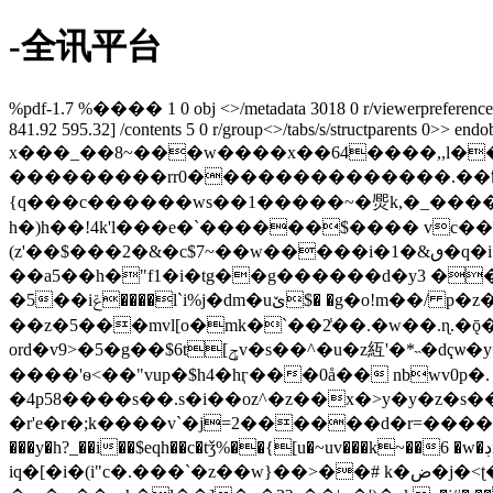
-全讯平台
%pdf-1.7 %���� 1 0 obj <>/metadata 3018 0 r/viewerpreferences 30
841.92 595.32] /contents 5 0 r/group<>/tabs/s/structparents 0>> endo
x���_��8~���w����x��64����,,l��
���������rr߿��.��������������0���a���}{��ߟ�����/�^~��s��{�'��o. j:y�����������~
{q���c������ws��1�����~�㷗k,�_����z?
h�)h��!4k'l���e�`������$���� vc��
(z'��$���2�&�c$7~��w�����i�1�&ٯ�q�i �o���_#�wa���qb-w�� �:��zŷ����vi�h�h��
��a5��h�"f1�i�tg��g������d�y3 ��
dm�uێ$� �g�o!m��/ p�z���ŷ5�϶ jg�j=���������*z ލ�������m�&ռ��ٶb�-
�5��iݝ����l`i%j�
��z�5���mvl[o�mk�`��2̾��.�w��.ɳ.�
ord�v9>�5�g��$6t[ݯv�s��^�u�z䊺'�*˵�dҁѡ�y�u�r����1a"c� ���h0?��$w��5�#h���|�es)��z@�}o"�qg9�n�4 ���t�
����'ѳ<��"vup�$h4�hӷ���0å�� nbwv0p�.
�4p58����s��.s�i��oz^�z��x�>y�y�z�s
�r'e�r�;k����v`�j=2������d�r=������
���y�h?_��i��$eqh��c�tǯ%��{[u�~uv���k~��6 �w�ڊn��'vz���>���av@ѓ��w4� ��� �9�������f�ⱥ fl3���-�s��.��*�mc%$j�#v ֧o!�i>�&3g�?
iq�[�i�(i"c�.���`�z��w}��>��# k�ض�j�<ʈ�g9�m�v[l;j�����fŷ�f{�mg��p������e��-�d��� �a�n�