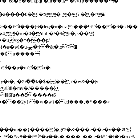
כ �5 ��f�/
�ro�0�duf �/�/ks�,k��
�i�#�wl�uᚘ�4�&�,o7�
֊
4h��p�m�ư�f
 sl3ll�mv�/�����
�š6[u��5����t6͑
:�*/v8��f*�a��-�j���i'��le�k�l�)�qx%