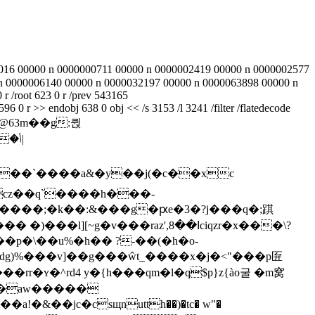
000016 00000 n 0000000711 00000 n 0000002419 00000 n 0000002577
n 0000006140 00000 n 0000032197 00000 n 0000063898 00000 n
 /root 623 0 r /prev 543165
 0 r >> endobj 638 0 obj << /s 3153 /l 3241 /filter /flatedecode
�@63m��g:퀹
cz��q`����h���-
����;�k��:&���g�ԗe�3�?j���q�;踑
���raz',ߊ��8ciqzr�x���\?