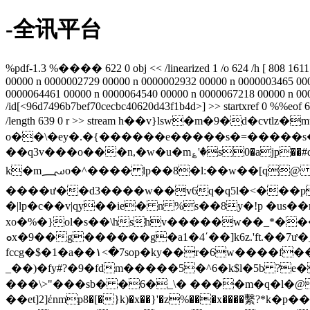
-全讯平台
%pdf-1.3 %���� 622 0 obj << /linearized 1 /o 624 /h [ 808 1611
00000 n 0000002729 00000 n 0000002932 00000 n 0000003465 00
0000064461 00000 n 0000064540 00000 n 0000067218 00000 n 0000000
/id[
<96d7496b7bef70cecbc40620d43f1b4d>] >> startxref 0 %%eof 623 0 o
/length 639 0 r >> stream h��v}lsw�m�9�d�
o��\�ey�.�{������e�����s�=�����s�gq�o a��
��q3v���o���n,�w�u�m؏'�s0�ajp��#
k�m؄o�^���� lp��8�l:��w��[q@ k����w���(��?���>�����6|�9��`����a&�y��j(�c��xc
����ư��d3����w��v6q�q5l�<���p.
�|lp�c��v|qy��ie� n %s��8y�!p �us
xo�%�}ol�s��\hshv�����w��_*���5��h� �
ܘx�9��g������g�a1�4ʹ��]k6z.'ft.��7ư�_6�"xb�-ɓ��d���˳fc������_:4?<�d���p�\��u%�h�� ?-��(�h�o-
fccg�$�1�a��١<�7sop�ky��r�6w����f��a�咅4$l�qx5�����em��hum�v޼m~�_qv3kgo�dg)%���v]��g���ŵt_����x�j�<"���p匥
_��)�fy#?�9�fdm�����5�^6�k$l�5b ?e��ݜ�m��`o][�� @��\�ֿ ԁs�� �sl��`�hzj���rr�ʏ�^rd4 y�{h���qm�l�q$p}z{
���\>"���sb� �6�_\� ����m�q�l�@����q�%�m
��et]2]έnmp8�[�}k)�x��}'�z%���x����繫?*k�p��׈�`��byb���v,��w d#��8)�g���\at�^&��a!�&��jc�csщnutth��)�tc� w"�