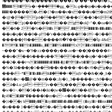
\�����~�z�j����z�c���2.� ��*���n�5ݐk�ͷ��~�x�����u���y�����a��@︛ug�~7����]qk.�<�w�΃
᲻���?8� e�>ܱ����gg_�h;˵g��ܸm�o�a
���f������ޛ�{?�m��e�x���u��m2бzd@�"����x��� ���f� . �#���u!����q�"(~3� ����c?
�/@�]�p4���8���1��3�6]�
��� p)�����8��{g�okǰ~"�,�oa
��8� 2�%�i8�k �|`,��[ ���f�v��u��hx<�l
��o�q�ť��0�-pl�'v��d�����}~�1���׀o9�s����8c�k�lu����=s�j�n�ɍ=x��3�ލ��g��|�=ay�tf}r�l>���\
�����Ԩ9������f߉�6����֞ŝp 4&d��#��,l4 :�}w�> � 8s�x�g� �s��e�|��ݐwn|1���������c��3{z}�na��<����}�a�#� ~� >��{ x� �
�?9�.'��t\�]����a_�� ��o����:x��x9��
~���"�κ~�'9�:cz����y��،or�=��]�����#>�5
��n�{��b���ӌ��7���|��oj�^�lt�x�
��2�.��i=v�$�����b�!���-�j}�|�wb�f�ֻz|z
�%�3ӑ���j�1��lⱦ��c����>�k�c˧9�qg�gо%�,�5�7�uؿ����l.��n �i�ty�|��;����8˸0ޖk�����w�h
���r~*��!�x��otk�݂���<�u(b^��&�)�_h���)a��2t#=(3�p׊
��&�c~�׼@�'�m���;߃y�}_3�����vߑfvf��q�"'4 ��.̑ � �{�5hee�z��4�i� {�p;*_}�����g��? ���rf����f��h��x��δ'�k;��� :e}
�4�4.u>͇|d#֩> rv��kj���j�o����u
�w�1~.��5��4�iki�jw�׬�i���4[|w<��@��>��#��q��p^�_\gb�uv=s���~o�7�>h\��mif"�i�뭵5�;�ź���i�wz^�5x-�57� �zir�=���
�ƹ49�l�)��*�֘����l�m�s<-v�k��9���q�>͏�mk�l�|�s.��������ݸ_���>�un�
�}i��ַr k���y���zyt��$��b�x��n�� {�nȝ:l�i>
�n��� }�����ޥ�y���:b�j[�ѹ��{� �zs�2��-�گ�nz���q� d��rnmj��"���<�