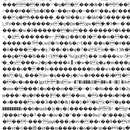
�����)��>'�q����i�&�{���]
~���#��zb�f��>��ev�q�<��#^��ޓ�i'����f�̫�5�0�ux6�|��c[�c��.�?&��q�����1n|i�)9�~.���
��q�h�����_��'hȇ��z,r~�ùk0�5|���\��
|_9'o��c������yr�q�[m�/gw�݆�;�3�r<�'�u?��e���
���c�w�ǟ�������lo��.�����9�k����\�
<_�];.���'���v~ݬ�q}��f(�]���m���2�yfow7�-ƛ����ea�}�����^��ҟ�c�"�/ߥ}��k�ߴ�lb_&����p�yc��q?������
����/��7�,w(f�?e��&�c=[��`��x��#��
�ǹ�����w�y.7��c�k�q�7�ukn�/�c{
��g���ǐb��1>]?��`%{gx)}��`m���wx~
ͤ�_�y���w2�p�t���4⏽x�w�ŭq�ޓ�m���g���~�ig>��>�d�l^�2��fk������]�a��g��1��qf��{l���>dp�o?
����s�ޫ���]w���������bx��wx���r�l�k�w��lkٯq�ݜ�3��br�q�8ȯ
�k�fg_���m<�q���y�|/\w�#����)�[���qk&�ڊo��d8t6���`�䃵���m��������z���>�g��l7w���tv3;,q��
��e�s���]gxf; �edw~�7�h���d[���w�~l�[l �4υ��~˼7ğ�/=�__� s̶op'�ڲ�/?z�
�mw����{�u���m���>�1>�#o��.�1�2y 
ϻ���>�q�#���]�,���rm_�z���a�9��鶑
�ͽ����υ/��3t��0�&}��}��kc��g���s
��������z��h�taxb�]y�y�{������x$^ �@�z�������ੰy*5�w~�׉���qff�[�{0
f���k*�p�ٚ܌��=�iw�2�"��^��9w(^�'|���g?�y�q�z�-���dr��5x����g���h�/
���=���'ųϗn���ڌ�ev���v��$��c8���&sr'ɽk1���1�6��p�ծ�ǫۂ�t8��;�gmnc�n팱x����f�pm�jcc��ч��wr�ϫ����ҙ���|
��yf�{|��匝�ef��m����y�o�6�ˠm��]�ս��=l���8��