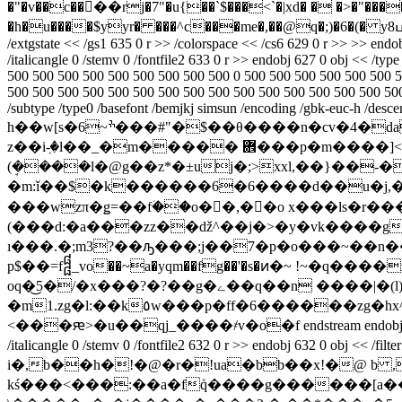
�"�v��c��󞪐��rj�7"�u{��`$���<`�|xd� � �>�"
/extgstate << /gs1 635 0 r >> /colorspace << /cs6 629 0 r >> >> endob
/italicangle 0 /stemv 0 /fontfile2 633 0 r >> endobj 627 0 obj << /ty
500 500 500 500 500 500 500 500 500 0 500 500 500 500 500 500 5
500 500 500 500 500 500 500 500 500 500 500 500 500 500 500 500 50
/subtype /type0 /basefont /bemjkj simsun /encoding /gbk-euc-h /descend
h��w[s�6~ׯ���#"�$��θ����n�cv�
z��iٜ-�l��_�m����� ܎���p�m����]< 3�gp-�p��9�}�wleo��i�v [-��%].�� 4 ghd �/��~(f~
(ܱ����l�@g��z*�±uj�;>xxl,��}��-�
�m:ǐ��$�k������6�6����d��u�j,�8n�
���wzπ�ǥ=��fؘ��o�񧆬�,��o x���ls�r���?��sxۚǔy�n
(���d:�a���zz��ǆ^��j�>�y�vk����g
ı���.�;m3?��ԡ���;j��7�p�ο���~��n��y� ��i� �
p$��=f᧰_vo��~a�yqm��fg��'�s�ͷ�~ !~�q����z�ey�"
oq�͜5�/�x���?�?��g�ے��q��n ����|�(l)���/���� ��m��m���8�ӄˠ�������i�u�
�m1.zg�l:��k٥w���p�ff�6������zg�hx^|��{ُ`r����iaa&y�= �ݘwڵ��^��$��vd�!��sg���0����nxͪ�vmq*
<���ԙ>�u��qj_����҂v�o�f endstream endobj 631 0 obj << /ty
/italicangle 0 /stemv 0 /fontfile2 632 0 r >> endobj 632 
i�,b��h�!�@�r�!ua�bb��x!�@ b
kś���<���:��a�fܺq����g������[a�