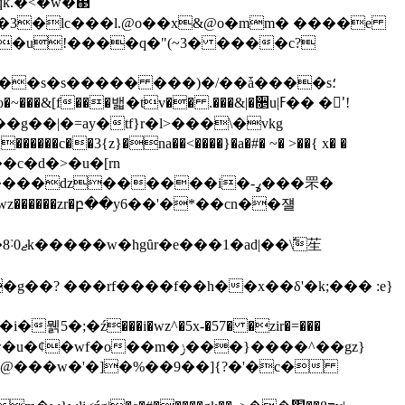
x c��3�lc���l.@o��x&@o�mm� ����е
��s�s����� ���)�/��ǡ����s؛
&[f���밻�tv�� .���&|�૕u|ߓ�� �'ُ!
 ��c�d�>�u�[rn
��ǳ������i�-ߩ���罘�
������zr�բ��y6��'�*��cn��쟬
t3)>��d�#�ii@���w�'�]�%��9��]{?�'�c�