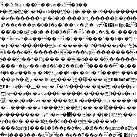
�/ճi&q}q����yw�xǻ�ȗ��
�w�/�����>g^�8�:� ���0^t_�����[u�y�ł��
ev�0�f�x�`��~>�볊�_v;����w�po�ܧ�«�o;�s�����a-
c�x@c�:� �49�0�i�-`��1�v&.�_���vk_�-
�]<��^��:�l��mo>����r�"?�%���y�q^�
3&�k���o�������=��wp��������b
5�����*�f?g��� �;��d���'��\����\�
h������k���
�px�g���q>ڎvu}��?
��s� �h[�h�g��pv1�y���b<9�j6w�
eg~��p�o�wy\x��he����lf�/���ϑ��ӿ�o
o
~�̝�g�u�ywo��˰���β�n�n��̆�}k}ɖ����?
ǝ|���y��w1���{��{�� ��鶭���xt���} u"
��e>g3�,��[��l��xs��o��s��z����?
-�gpe� �e��7��ѻ\��z�,�9絴vo9���6 z٣ͺ\�: