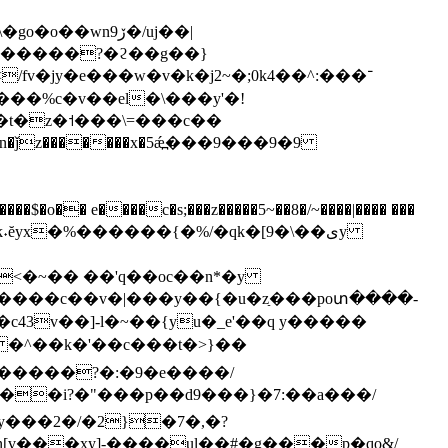
wnڒ9�/uj��|
y�����?�ϩ��g��}
jy�e���w�v�k�j2~�;0k4��^:���־
ǰz�������x�5ǽ߽���9���9�9
z<�~�� ��'q��oc��n*�y
c43v��]-l�~��{yu�_e'��q y�����
z�����?�:�9�e����/
�i?�"���p��d9���}�7:��a���/
y���2�/�2}�7�,�?
���xy]-����ul��#�g���p�qo&/