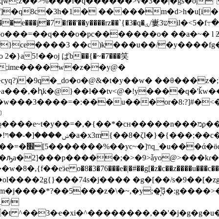
:z��>%���i�q������>v�3��|�gs�o|"m�w}w
���rz��`{�3�q�ۑ/㟺3שil�<5�f߹�m�w���>#��$s�9�}
]bo���=��q���o�pc�������o� ��a�~� l
a5!��oj ぱb��{�~�7���笑
q?)�9q�_do�o�@&�t�y��w� ��θ���z�;b{
����=�:���u���or�8:?]#�<�s�7�w�y�-} 
��*�cн�����n���מϼ�����~֎q�s�a������[=:��u���-
_�]�/��@�
>ǡyo@>���kɾ�3{0�c��dwcމ�9cz��������r�4>��m�;���1t��~�٪��
�ol����2g{}���74s�j���� �g�[��/s�9��[�
m�j����*?��5���z�\�~,�y;�҉ّ�:g����>