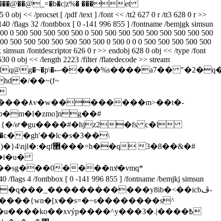
rsa���@��@_=�b�c|z%� ���et
 0 obj << /procset [ /pdf /text ] /font << /tt2 627 0 r /tt3 628 0 r >>
 -140 /flags 32 /fontbbox [ 0 -141 996 855 ] /fontname /bemjgk simsun
0 500 500 0 500 500 500 500 500 0 500 500 500 500 500 500 500 500 500
00 500 500 500 500 500 500 500 0 500 0 0 0 500 500 500 500 500
msun /fontdescriptor 626 0 r >> endobj 628 0 obj << /type /font
30 0 obj << /length 2223 /filter /flatedecode >> stream
���a7�� "�2�q�����
!
���m>��t�-
{�/ሆ�gu����#�hjz2�fs c�l
q 3�8��&�#
gs 4 /fontbbox [ 0 -141 996 855 ] /fontname /bemjkj simsun
0 >> stream h��w�o�g�q���_������������y8ib�<��icbڦ-
p����{wn�[x��s=�~s��������s^
����ko��xvýp����^y���3�.|����߿