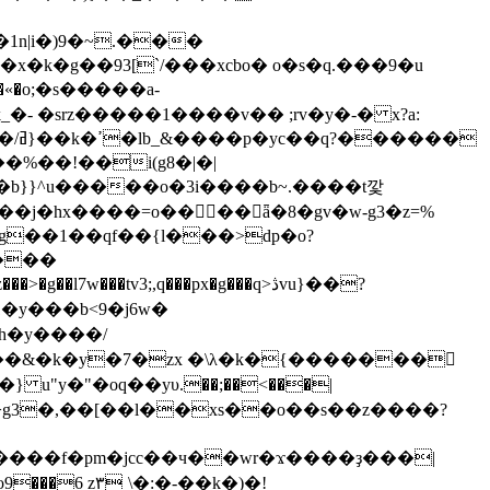
x�k�g��93[`/���xcbo� o�s�q.���9�u
 �srz�����1����v�� ;rv�y�-� x?a:
�%��!��i(g8�|�|
}}^u�����o�3i����b~.����t깣
�j�hx����=o��󚺭��ǟ�8�gv�w-g3�z=%
1h�y����/
��&�k�y�7�zx �\λ�k�{�������𻭯
y�"�oq��yυ.��;��<���|
�-��k�)�!