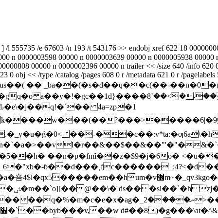
 ] /l 555735 /e 67603 /n 193 /t 543176 >> endobj xref 622 18 0000
000 n 0000003598 00000 n 0000003639 00000 n 0000005938 00000 
808 00000 n 0000002396 00000 n trailer << /size 640 /info 620 0 r
bj << /type /catalog /pages 608 0 r /metadata 621 0 r /pagelabels 596
cvtlz�mus��( �� _ba��(�s�d��q��c(��-��n�0
y�!�gc��1d}����ݳ���܁�>��`8|
ԃ�e\�j��q!�`�� 4a=zp�1
�_y�u�ǵ�0< ��-��c��:v*ta:�ƣ6a\�h
��n�`�a�>��vl�r��&��$��&��"'�"�&�`
�n�p�fmȋ��z�$9�j�6o� <�u���� �)���l][~g�v
ào굴 �m窝
�c�e�x�ag�_ނ����2>��aw�����