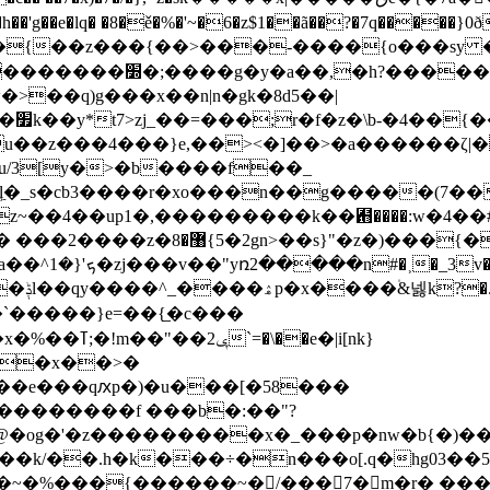
�\�o��{��z���{��>���-����{o���sy 
��w�^���a���_��
��q)g���x��n|n�gk�8d5��|
�t�
��z���4���}e,��><�]��>�a������ζ|�
wu/3[y�>�b����f��_
�_s�cb3����r�xo���n��g�����(7���
�vz~��4��up1�,���������k��︛����:w�4�
�����!�s��l��x�l��5�ؼ�3�8��
s�<�<�]�k<�
nm}
�`�����}e=��{̲�c���
�e�|i[nk}
��x��>�
.��e���qԕp�)�u���[�58���
�������f ���b�:��"?
�og�'�z���������x�_���p�nw�b{�)��
q��k/��.h�k���÷�n���o[.q�hg03��