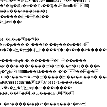
lj<źg|�e�#�����gk��_֚>��՘��8הv|
 ƻ�o����t�β�4��
 :�[l�u� [f�'�
=����/{֡�p�x�c��/e������zd�<�m���>y��ؼ_�3t
���ܪoy�ok��¾�
zg.۷�x��?j'joqh�q=���a����/
�
d�q���t r�u6���1h>: �|