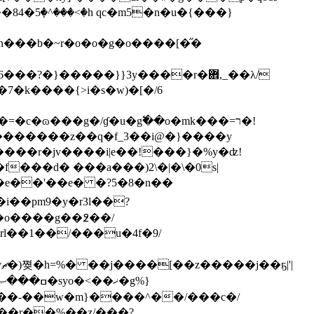
�5ٜ�^���<�h qc�m5�n�u�{���}
�b�~r�o�o�g�o����[�̋�
�7�k����{>i�s�w)�[�/6
c�ɷ���g�/ɠ�u�g߱��o�mk���=ר�!
���d� ���a���)2\�|�\�0s|
��pm9�y�r3l��?
�o����g��߶��/
|