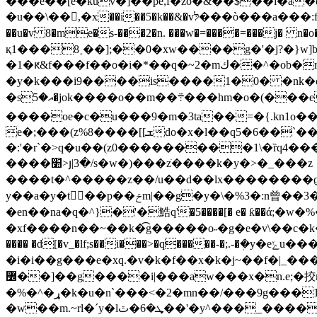
���e��[e�kuv�]��pe,f�zo�&��$��i�a�qw
�u��\��,�x��i��5�k��&�vלּ���ò���a���:f]�q8c�3h�1� �����m�d>h�u[i��5�}g�潰e�w�ʲ�1]v��쾷�v�mn�c�`��|
��u�v 8�me�s-���2�n. ���w�=����=���j� n�o��e���j�7�f��'��y�
қ1���8˱��];��0�xw����g�'�j?�}w
�1�ԟ&f���f��o�i�*��q�~2�mك��^�ob�r}ce����3 ��c)k���u��/�y����fg�ԙz1��o
�y�k���i9����is����1�0� �nk�o 2�}
�sއ�5�jok����o��m��܊���hm�o�(���e;ime����w�z��y@�
����oe�c�u���9�m�3ta��=�{.kn1o��cy
e�;���(z%8����[[ܫdo�x�l��q5�6��`��a���,�ԧk�@}��l��tv<@�!y����q�'ǩw��xv�p;��� �_���7� ��y���n��}o}
�:'�r`�>q�u��(z0���������1\�ȑq4���w���3
����׺>յ|3�/s�w�)���zֹ����k�y�>�_���z﹞
����t�^�����z��/u��d��lx��������ϱ����e~t�y��=�,�{
y��a�y�t򻨗 ��p��ݗm|��g�y�\�%3�:n曾��ݾ����[�-��ױ!�3�a�x3m{��8�ζl�}�{���;��c�ɠe ��c�9��o����s�d�,��>}��(��n-
�en��na�q�^}�'�鯌q'�5����[� e� ƙ��ά;�w�%��=�׮[5�������%��yc~�]װq_ֹ�u���ά�ӫq�ˮջjϭ������u��?,b����
�xf����n��~��k�͡g�����о˶�g�e�v\��c�k�ԡa�2]���p�����;�>�9
���� �d[�v_�lf;s��i���>�q�����-�;.-�ܲ�y�eݺu����w�8�,{f��eӭe o�8�3�76���e�|�#��g[�z�c��z����u���c��uf697��������7��a�23?[6{��<�ޱ���z�kn|
�i�i��g���e�xq.�v�k�f��x�k�j~��f�|_��
߼��]��g����i|���aw���x�n.e;�挍
�%�^�ړ�k�u�n`���<�2�mn��/���9g���1/
�w��m.~rl�ˊy�lܜ�6�ٿ��'�y^���_�����t ^��3�ҽ�xi�^��������,��'�j�g�g�u�.:�k2�����l�j�xh�u��ʯ���a�u5^