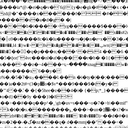
������ïa*@-�ei�q�v�`6@{y�e�gk�#��
�����s�a�d�g� �|
�0����b�i����>yg������$����l
��z�5�b�?���o�`���s ��x��` ��x��s#2o�~���
�vkg
����5��b�򥊳���q�p���n;���^�ic4 ���6
�ǭor|'`4vc���nl�af�q��| ��r�b� �1{���
��>��z�~4���=ւ~����xnag�3����nw�wz
�\�ţş��e����x`6��y�
gȗr�e���1�ad|��\߱苼
o�$v*���9���$�(�y�i
�o�d}��9y ���}l�8?
]|׬e�x?�w�u�ȼ�wf�o��m�ݫ���}����^��gz}
��mx���zb#�b{i�̷��[{���u9�o ��� '�b�v���ۖ