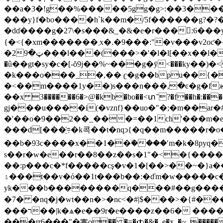
��a�3�!g��%�����5gg�g>:��3���`,
���y}f�bo����h`k��m�/5f������g?�?��5$�:�\
�dɗ����g�27\�s���&_�&�e�r���:6���y2
{�<{�xm�������܂x�.�9���:"�v���v2oƈ�� g�p�k������v��{�s��g\s� ��?
�2ټ�9���l���(���>�'�l�l[��x��l�3����x�����b<��c$�t����������\6���?�}�����}}3y����r�܎,_��λ/
�û��gt�sy�c�[-ŏ9j��%~���g�ӯ<���ky��)�
�k���o���_�,�� ʗ�g��bpu��{�
�<��݂m����1y��)s���n���,߲�ͼ�g�f
��x 3������6�>@�kb�bo��<տ־?�f��h�:���8�ْ��b��r&d�fo��r ^�f�j�)'���-^��������z��q�f_3��i@�}����y
gj���u����i(�vznf}��uo�"�;�m��ar�#�ƅ3� y�s��n� ѫ&
�'��o�9��2��_���=��1ch'���m�eu�
���d[
���҈=�k콕��t�nqͻ{�q��m�����r�o�k����w�߉c)���'�f���� �~�}n���(�=�
��b�93c����x��1��ۨ����ʹm�k�8pyq�
s��r�w�e��r��8��z��s�1"�<�{����
��:p���c�*f�����cş�v�1�[��>��~�}a��߷��x(�3֖��g�����
ۮ���t��v�ό��1t���b
��:�ďm�w�����c
yk���b��������q���#��g����9�;�)�řg��o�xmz|9ǐlpy�
�7� �nq�j�wt��n�>�nc<�#|$���>�{#���qǣǻb�ؑn
���ר��|k�ѧ�e��9r�e����z��6� ������������yf�-˻�����scrn��z���-��w�m}����^��/���c�/
���rr6���"�塞o�� �=�￠�&�_e�x_�~_������c�� ��7�x)�7�/