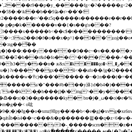
2� ��r9��p�y_�����fg<�?�����g<2��84
kl��b��9ڟ�r>��'�!
����b��t~'��z5q�����s������e��r��h��
<�>:3oa2��d�f�o��x�p^}��3�'�'ʑoģ��o
�:ng��͡��
җ�]���:���y�����9��c~�v��,���;�=�
x�k����qo�<_�ڔ�����r�jv����i|e��!���}�%y�ʣ!
}?e���*��gx��ȗ<��afo��/|g�l2����f
�e��'��e� �?5�8�n��
�����a/�"���#b�|��y㳜}d�b4�)����i
;`u��k:�͔�h���j]�/� mg^��y���
ky� bn�j�_ߎ��o|�e�%rl��1��/���u�4f�9/
�m�g��< o吰
�\��b<�ƨ�g]�xvg�xԑ6nvޗ�)쪚�h=%� ��j����[��z�����j��ҕ|'
4��~c���&�g������읣��q�z<6�w�ߛ���ޞ�syo�<��ޚ�g%}
�},~z�skٗ�����x|�����ٯe�{�7a���r��%��z/���?