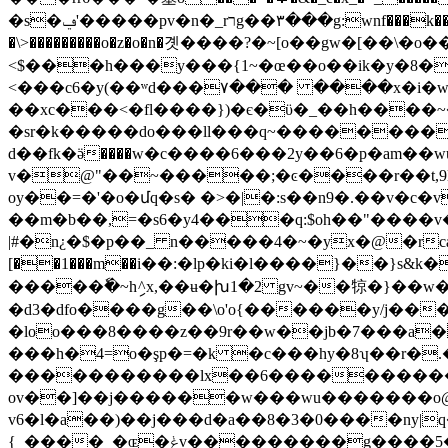
�s�ݠ'�����pv�n�_rרg��٣���g:wnf���k��h��'g��e�lq� �8�ě�%�'~�6�z$1��ã��?�7q�����}0ð�]�s�6p��l|���p2?�[�w���8>��}<�ýs��k3�����|
�\>���������o�z�o�n�곗����?�~[o��gw�[�
<$���h���y���{1~�œ��o��ik�y�8��������׽�;����g�y�a��,�h?���
<���c6�y(��ʷd���۷��� ����x�i�w�>
��xc���<�fl����})�є�ϋ�_��h����~�׿k��y*t7>zj_��=���;r�f�z�\b-�4��{��g��{��h�k
�sr�k�����do���ll���q~��������u
d��fk�ӛ����w�c����6���2y��6�p�am��
v�@"��~�����;�ͼ����r��t,9l͖
oy��=�'�o�մq�s� �>�|�:s��n9�.��v�c
��m�b��,=�s6�y4���q:$oh��"����v� ���2����z�޸�8{2�5gn>��s}"�z�)���{�]l �
|#�n¿�$�p��_ n�����4�~�yx�@�rca��^ܟ'{�1�zj���v��"yռ2�����n#�˲�_3v����/f��c�p�z�#�h�i�7�
[��1���m��і��:�lp�ki�l����}��}s&k��ݙl��qy����^_����ۿp�x����۠&넳k?�.e��`l���ڝhu���
�����ٗ�~hި^x,��ʉ�խ1�2 gv~��㹁�}��w
�d3�dfo����g��\o'o{������y/j���x�%��ߠ;�!m��"��ݷ2`=�\�
�loo���8����z��9r��w��jb�7���a
���h�4=o�şp�=�k �c���hy�8ʮ��r�
�����������lx��6����������
ov��]��j������w���wu�������o@
v6�l�a��)��j���d�a��8�3�0����ny|
{_����_�ɶ�ݟv���������g����5�~�%���{������~�/���7�m�r� ���c�w�9�)}��_�>�c�-�