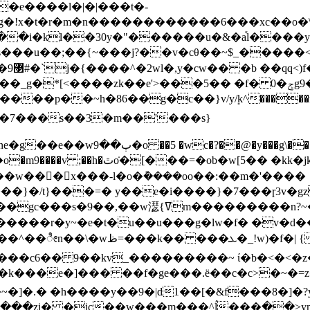
�e����l�|�|���t�-
�!x�t�r�m�n������������6���xc��o�\�go�o��
�i�kl��30y�"������u�&�a֡l����
��u��;��{~���j?��v�cθ��~$_�����</fv�
�y'�!
��zk��e'>���5�� �f� 0�ݮg9�t�z�˦���\=���c��
��p��~h�86��g�c��}v/yܻ/k^�����n�
��7���s��3�m��'���s}
h�ٿο̇�[���=�ob�w[5�� �kk�jk˖ĕyx�%������{�%/�qk�[9�\��یy
o�m9����v ;��
b���}�/t}���=� y��e�i����}�7���ɼ3v�g
n?~����c��v�|���y��{�u�zַ���poտ����-
�l�����r�y~�e�t�u��u���g�lw�f� �v�d��
| { �^��k�'��c���t�>}��
d���c6�� 9��kv_���������~ ί�b�<�<�
�k���e�]��� ��f�ge���.ë��c�c>�~�=z�
�~�]�.� �h����y��9�|d1��[�&f���8�]�?
�zi� �ic��w���m���^ĺ���߲��>yn[v