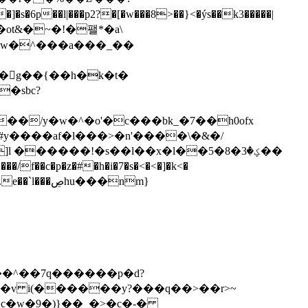
�ot&�~�!�팰*�a\
�sbc?
�/y�w�^�o'�c���bk_�7��h0ofx
�#y����af�l���>�n'����\�&�/
�^��7q������p�d?
5�v i(������y?���q��>��r>~