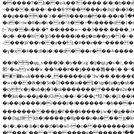
�����7�h��z-k��?���� �|�:�b��s
<����,���<���$^����
�u�;b@�ι�3�g
��g�����`z�\�9���m���-��e�؇��
�o�ʲ>iw�#�o�c�x�^ƛ��߹�o����o�1�s�
[~`&p��c��:�* ��|���w~ ��3���.����_r�9޳#�`j�{����^�2wl�,y�cw�� �b ��qq<)f���%c�v��el�\��
�q�~���h\�]p3�����i��g�m��yy�|�<���_g�*[<��
-:���]ό'��ν��a��}�#��e��=�������
�ɣ�x�#��;8�i�:��ti���e���࿏���
��f�j�qq_v���]�:�y��:މgʿ�|j�qzܕ�v�/_��ne�g��e��wٻ��9�o ��5 �wc�?��@�y���g\������$�o�� e����c�s;���z�����5~��8�/~����|���� ���
邾 ^�oه}w��w ��%��#��ӡ����巂��{� �=�
����wߋk���a�_�����ʉ[�ʼ3w\��.��i����w��򬑹�x���-l�o�݊����oo��:��m�'����
�wz���&�l�5o�l���ia��[�'up�[u�q�n
�cyc�y�ub�j�3�ol�������'����n2υ���gc���s�9��,��w濏{ߜm���������
��]ux�w��g��zεv,|��<�5��ç*㱞?�c�j3:�
�s��q����)�/���z�/������=�b�����^��ೀn��\�wظ=���k�� ���ܥ�_!w)�f�
����������g̀�f'���k����).w�'|�g��
��{hg28kh�)����g̤�8g���o�a� ��g�k
�{�;.�b�:h�{��;f�b�wl<�c� �������f4
����|`���������g������3߳����