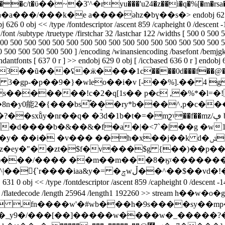
�����c/t�ϋ��~�3'^�ryu���'u24�z��i�q�%[�m�
�h�u����$yyr� ���^c���me�,��@q�;)�6�(� y8ߎ�a���/���k�e a����əhz�bɣ��s�
> endobj 625
j 626 0 obj << /type /fontdescriptor /ascent 859 /capheight 0 /descent
pe /font /subtype /truetype /firstchar 32 /lastchar 122 /widths [ 500 
00 500 500 500 500 500 500 500 500 500 500 500 500 500 500 500 5
0 500 500 500 500 ] /encoding /winansiencoding /basefont /bemjgk si
antfonts [ 637 0 r ] >> endobj 629 0 obj [ /iccbased 636 0 r ] endobj 6
����1c����0d���f��@�q@g�~�p\�ޞ����%s�
4�da3��ũ���ʢ�ӝ
s�������!c�2�q[1s�� p�c ,�%*�l=�
y0能2�{���bsۡ֟��͔
�ry*b���^,p�c������٨v�w�����
r��q� �3d�1b�t�=�mշˠ��f��mz/ڥ b�m�l�zmo]ng��#
�d����b�&��&�f�a�|�<7`�|��g �w1
v��� ��h�x��j��k d�ݜ�c��gh'��lc�s�3��\
��zt�$f�v���$g {��)��p��)�}4\ǌl�:�qf޲���=h��
pe /fontdescriptor /ascent 859 /capheight 0 /descent -140 /fla
0 obj << /filter /flatedecode /length 25964 /length1 19226
 , ,fn����w'�#wb���h�9s����sy��m
�_y9�/���[��]�����w����w�_�����?�u