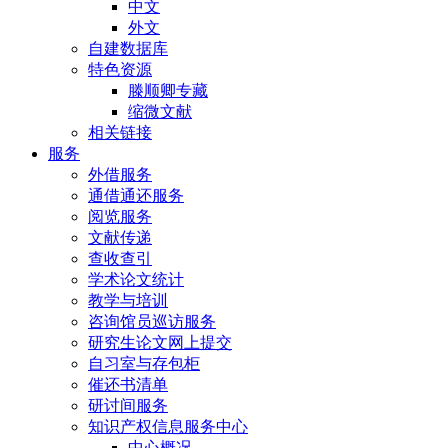
中文
外文
自建数据库
特色资源
滕顺卿专藏
缩微文献
相关链接
服务
外借服务
通借通还服务
阅览服务
文献传递
查收查引
学术论文统计
教学与培训
咨询馆员巡访服务
研究生论文网上提交
自习室与存包柜
催还书清单
研讨间服务
知识产权信息服务中心
中心概况