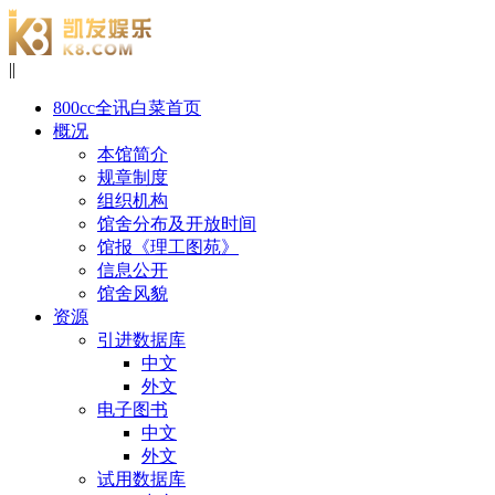
|
|
800cc全讯白菜首页
概况
本馆简介
规章制度
组织机构
馆舍分布及开放时间
馆报《理工图苑》
信息公开
馆舍风貌
资源
引进数据库
中文
外文
电子图书
中文
外文
试用数据库