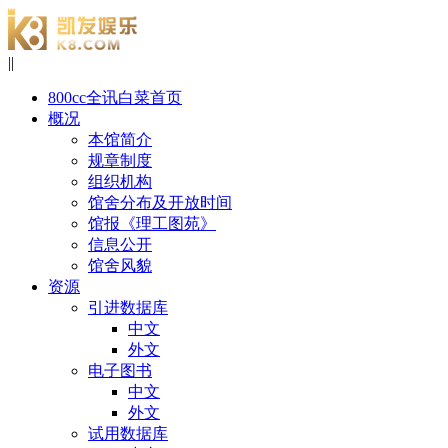
|
|
800cc全讯白菜首页
概况
本馆简介
规章制度
组织机构
馆舍分布及开放时间
馆报《理工图苑》
信息公开
馆舍风貌
资源
引进数据库
中文
外文
电子图书
中文
外文
试用数据库