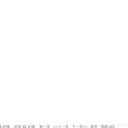
4
记录
总共
41
记录
第一页
<<上一页
下一页>>
尾页
页码
2
/
3