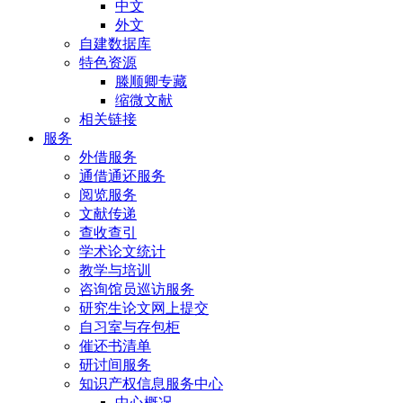
中文
外文
自建数据库
特色资源
滕顺卿专藏
缩微文献
相关链接
服务
外借服务
通借通还服务
阅览服务
文献传递
查收查引
学术论文统计
教学与培训
咨询馆员巡访服务
研究生论文网上提交
自习室与存包柜
催还书清单
研讨间服务
知识产权信息服务中心
中心概况