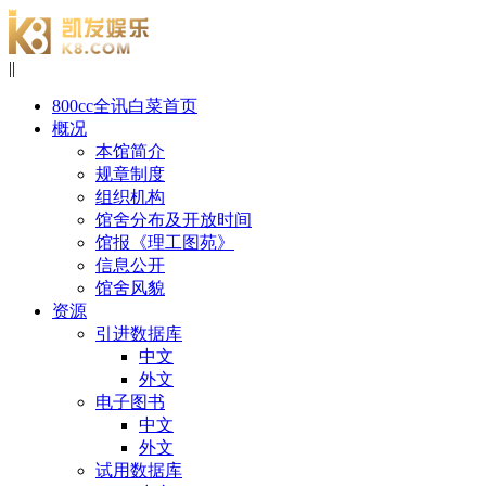
|
|
800cc全讯白菜首页
概况
本馆简介
规章制度
组织机构
馆舍分布及开放时间
馆报《理工图苑》
信息公开
馆舍风貌
资源
引进数据库
中文
外文
电子图书
中文
外文
试用数据库