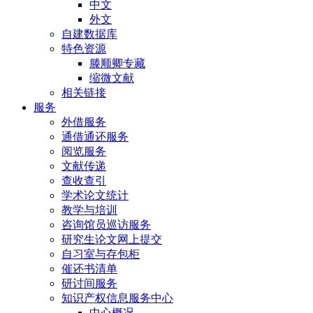
中文
外文
自建数据库
特色资源
滕顺卿专藏
缩微文献
相关链接
服务
外借服务
通借通还服务
阅览服务
文献传递
查收查引
学术论文统计
教学与培训
咨询馆员巡访服务
研究生论文网上提交
自习室与存包柜
催还书清单
研讨间服务
知识产权信息服务中心
中心概况