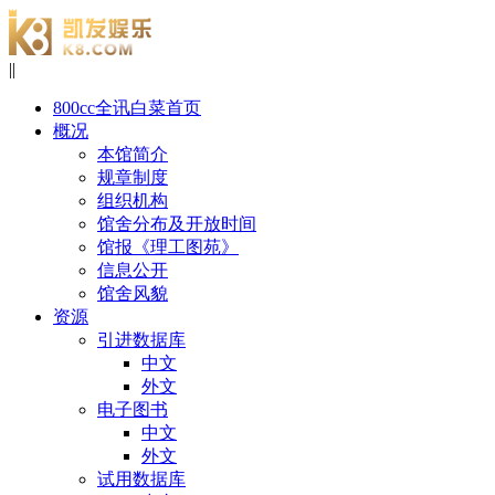
|
|
800cc全讯白菜首页
概况
本馆简介
规章制度
组织机构
馆舍分布及开放时间
馆报《理工图苑》
信息公开
馆舍风貌
资源
引进数据库
中文
外文
电子图书
中文
外文
试用数据库