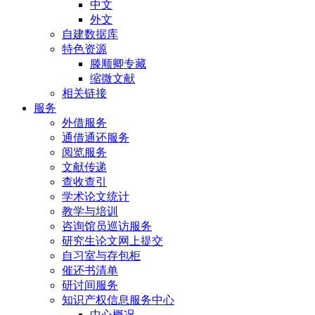
中文
外文
自建数据库
特色资源
滕顺卿专藏
缩微文献
相关链接
服务
外借服务
通借通还服务
阅览服务
文献传递
查收查引
学术论文统计
教学与培训
咨询馆员巡访服务
研究生论文网上提交
自习室与存包柜
催还书清单
研讨间服务
知识产权信息服务中心
中心概况